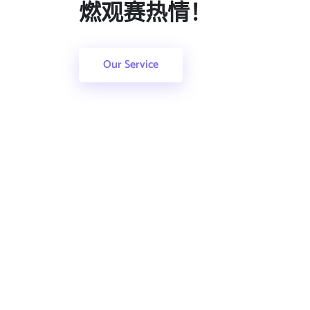
燃观赛热情！
Our Service