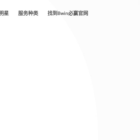
明星
服务种类
找到bwin必赢官网