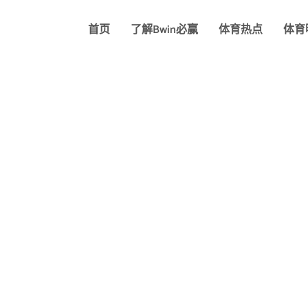
首页
了解bwin必赢
体育热点
体育